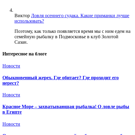
Виктор
Ловля осеннего судака. Какие приманки лучше
использовать?
Поэтому, как только появляется время мы с ним едем на
семейную рыбалку в Подмосковье в клуб Золотой
Сазан.
Интересное на блоге
Новости
Обыкновенный жерех. Где обитает? Где проходит его
нерест?
Новости
Красное Море – захватывающая рыбалка! О ловле рыбы
в Египте
Новости