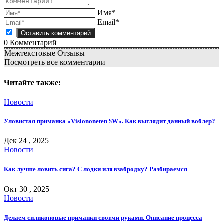
Имя*
Email*
0
Комментарий
Межтекстовые Отзывы
Посмотреть все комментарии
Читайте также:
Новости
Уловистая приманка «Visiononeten SW». Как выглядит данный воблер?
Дек 24 , 2025
Новости
Как лучше ловить сига? С лодки или взабродку? Разбираемся
Окт 30 , 2025
Новости
Делаем силиконовые приманки своими руками. Описание процесса