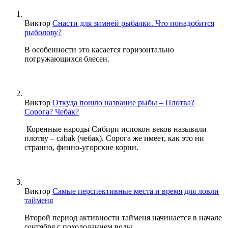
Виктор
Снасти для зимней рыбалки. Что понадобится
рыболову?
В особенности это касается горизонтально
погружающихся блесен.
Виктор
Откуда пошло название рыбы – Плотва?
Сорога? Чебак?
Коренные народы Сибири испокон веков называли
плотву – cabak (чебак). Сорога же имеет, как это ни
странно, финно-угорские корни.
Виктор
Самые перспективные места и время для ловли
тайменя
Второй период активности тайменя начинается в начале
сентября с похолоданием воды.