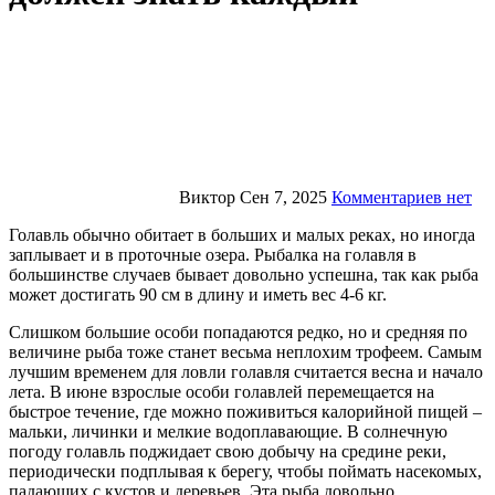
Виктор
Сен 7, 2025
Комментариев нет
Голавль обычно обитает в больших и малых реках, но иногда
заплывает и в проточные озера. Рыбалка на голавля в
большинстве случаев бывает довольно успешна, так как рыба
может достигать 90 см в длину и иметь вес 4-6 кг.
Слишком большие особи попадаются редко, но и средняя по
величине рыба тоже станет весьма неплохим трофеем. Самым
лучшим временем для ловли голавля считается весна и начало
лета. В июне взрослые особи голавлей перемещается на
быстрое течение, где можно поживиться калорийной пищей –
мальки, личинки и мелкие водоплавающие. В солнечную
погоду голавль поджидает свою добычу на средине реки,
периодически подплывая к берегу, чтобы поймать насекомых,
падающих с кустов и деревьев. Эта рыба довольно